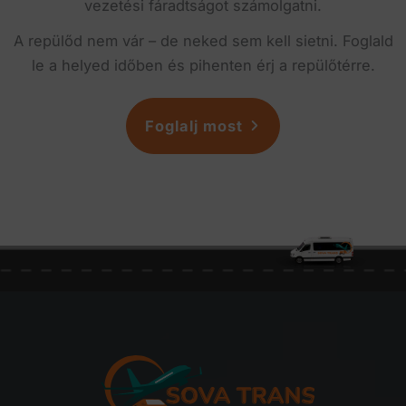
vezetési fáradtságot számolgatni.
A repülőd nem vár – de neked sem kell sietni. Foglald
le a helyed időben és pihenten érj a repülőtérre.
Foglalj most