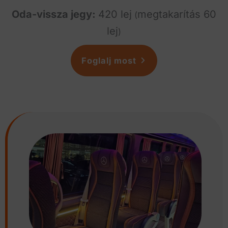
Oda-vissza jegy:
420 lej
megtakarítás 60
(
lej
)
Foglalj most