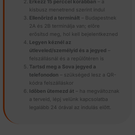
Érkezz 15 perccel korábban
– a
kisbusz menetrend szerint indul
Ellenőrizd a terminált
– Budapestnek
2A és 2B terminálja van; előre
erősítsd meg, hol kell bejelentkezned
Legyen kéznél az
útleveled/személyid és a jegyed
–
felszállásnál és a repülőtéren is
Tartsd meg a Sova jegyed a
telefonodon
– szükséged lesz a QR-
kódra felszálláskor
Időben ütemezd át
– ha megváltoznak
a terveid, lépj velünk kapcsolatba
legalább 24 órával az indulás előtt.