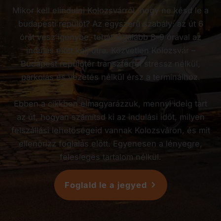
Mikor kell elindulni Kolozsvárról, hogy ne késd le a
budapesti repülőt? Az egyszerű szabály: az út 6
órát vesz igénybe, tehát legalább 8–9 órával az
indulás előtt kelj útra. Közvetlen Kolozsvár –
Budapest repülőtér transzferrel stressz nélkül,
parkolás és vezetés nélkül érsz a terminálhoz.
Ebben a cikkben elmagyarázzuk, mennyi ideig tart
az út, hogyan számítsd ki az indulási időt, milyen
felszállási lehetőségeid vannak Kolozsváron, és mit
ellenőrizz foglalás előtt. Egyenesen a lényegre,
felesleges tartalom nélkül.
Foglald le a jegyed