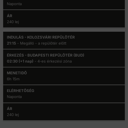
Naponta
240 lej
21:15
- Megálló - a repülőtér előtt
02:30 (+1 nap)
- 4-es érkezési zóna
6h 15m
Naponta
240 lej