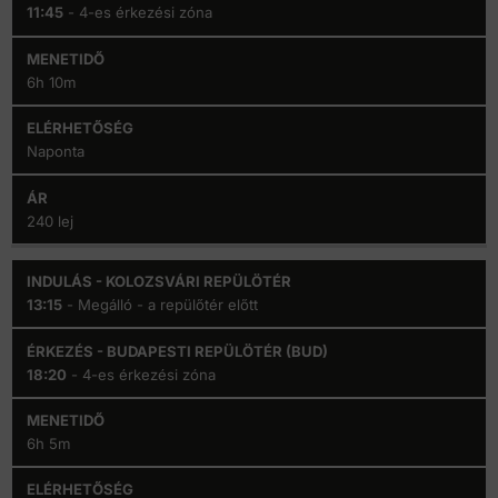
(BUD)
11:45
- 4-es érkezési zóna
6h 10m
Naponta
240 lej
13:15
- Megálló - a repülőtér előtt
18:20
- 4-es érkezési zóna
6h 5m