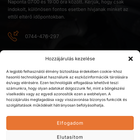
Naponta 07:00 és 19:00 óra között. Kérjük, hogy csak
indokolt, különösen fontos esetben hívjanak minket az
ettől eltérő időpontokban.
0744-476-297
MUNKAPONT:
Hozzájárulás kezelése
Liliacului utca 1 szám,
Szamosújvárnémeti 407410,
A legjobb felhasználói élmény biztosítása érdekében cookie-khoz
Kolozs megye,
hasonló technológiákat használunk az eszközinformációk tárolására
és/vagy elérésére. Ezen technológiák elfogadása lehetővé teszi
Románia
számunkra, hogy olyan adatokat dolgozzunk fel, mint a böngészési
viselkedés vagy az egyedi azonosítók ezen a webhelyen. A
hozzájárulás megtagadása vagy visszavonása bizonyos funkciók és
szolgáltatások működését hátrányosan befolyásolhatja.
Elfogadom
© 2026 Sova Residence SRL. Minden jog fenntartva.
Elutasítom