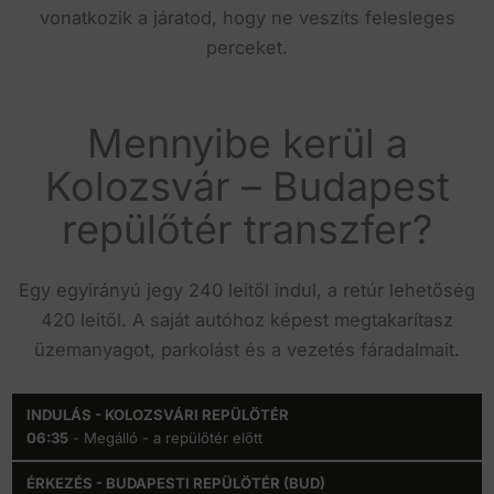
vonatkozik a járatod, hogy ne veszíts felesleges
perceket.
Mennyibe kerül a
Kolozsvár – Budapest
repülőtér transzfer?
Egy egyirányú jegy 240 leitől indul, a retúr lehetőség
420 leitől. A saját autóhoz képest megtakarítasz
üzemanyagot, parkolást és a vezetés fáradalmait.
Indulás -
Érkezés -
Menetidő
Elérhetős
06:35
- Megálló - a repülőtér előtt
Kolozsvári
Budapesti
Repülötér
Repülötér