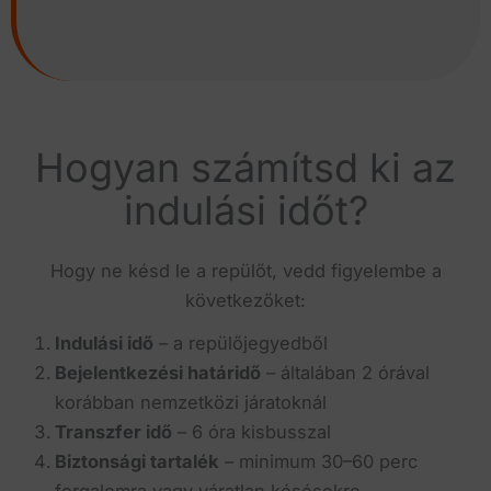
Hogyan számítsd ki az
indulási időt?
Hogy ne késd le a repülőt, vedd figyelembe a
következőket:
Indulási idő
– a repülőjegyedből
Bejelentkezési határidő
– általában 2 órával
korábban nemzetközi járatoknál
Transzfer idő
– 6 óra kisbusszal
Biztonsági tartalék
– minimum 30–60 perc
forgalomra vagy váratlan késésekre