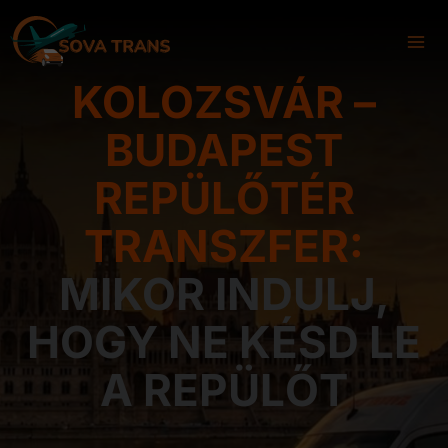
Skip
to
content
KOLOZSVÁR –
BUDAPEST
REPÜLŐTÉR
TRANSZFER:
MIKOR INDULJ,
HOGY NE KÉSD LE
A REPÜLŐT