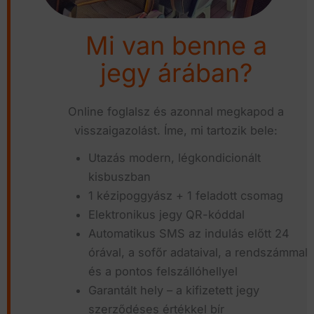
Mi van benne a
jegy árában?
Online foglalsz és azonnal megkapod a
visszaigazolást. Íme, mi tartozik bele:
Utazás modern, légkondicionált
kisbuszban
1 kézipoggyász + 1 feladott csomag
Elektronikus jegy QR-kóddal
Automatikus SMS az indulás előtt 24
órával, a sofőr adataival, a rendszámmal
és a pontos felszállóhellyel
Garantált hely – a kifizetett jegy
szerződéses értékkel bír