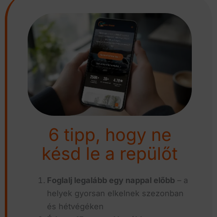
6 tipp, hogy ne
késd le a repülőt
Foglalj legalább egy nappal előbb
– a
helyek gyorsan elkelnek szezonban
és hétvégéken