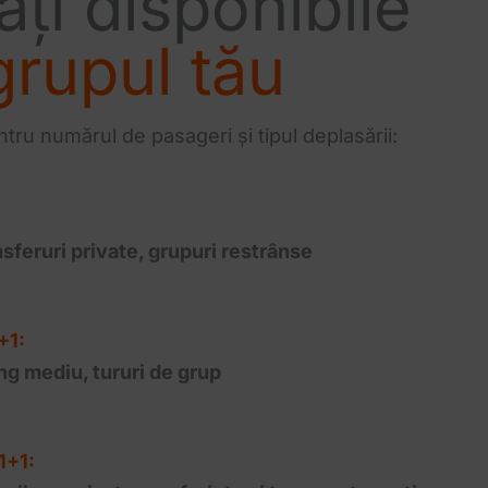
ți disponibile
grupul tău
ntru numărul de pasageri și tipul deplasării:
nsferuri private, grupuri restrânse
+1:
ng mediu, tururi de grup
1+1: