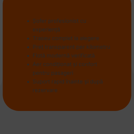
Ce primești inclus
Șofer profesionist cu
experiență
Traseu complet la alegere
Preț transparent per kilometru
Flotă modernă verificată
Aer condiționat și confort
pentru pasageri
Suport rapid înainte și după
rezervare