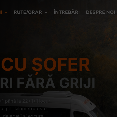
I
RUTE/ORAR
ÎNTREBĂRI
DESPRE NOI
 CU ȘOFER
I FĂRĂ GRIJI
1 până la 22+1+1 locuri,
ețul per kilometru este
 delegații și excursii.