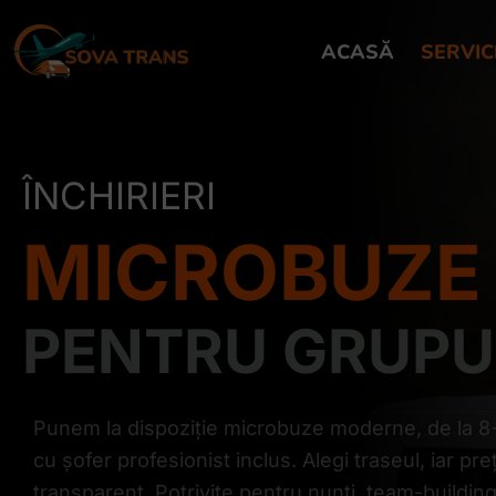
Skip
to
ACASĂ
SERVICI
content
ÎNCHIRIERI
MICROBUZE
PENTRU GRUPUR
Punem la dispoziție microbuze moderne, de la 8+
cu șofer profesionist inclus. Alegi traseul, iar pr
transparent. Potrivite pentru nunți, team-building,