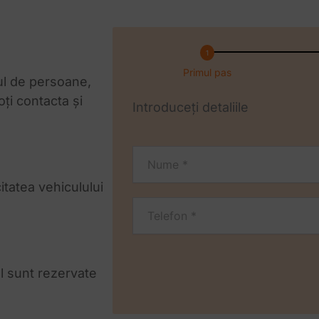
Primul pas
ul de persoane,
oți contacta și
Introduceți detaliile
citatea vehiculului
l sunt rezervate