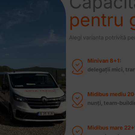
Capacită
pentru 
Alegi varianta potrivită pe
Minivan 8+1:
delegații mici, tra
Midibus mediu 20
nunți, team-buildi
Midibus
mare 22+