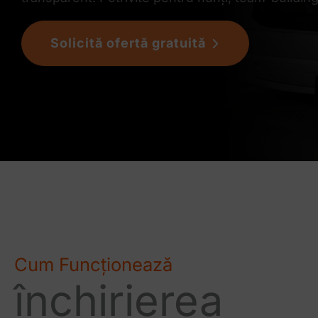
Solicită ofertă gratuită
Cum Funcționează
închirierea