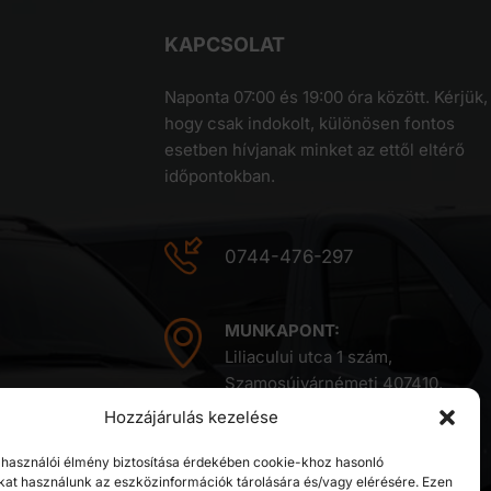
KAPCSOLAT
Naponta 07:00 és 19:00 óra között. Kérjük,
hogy csak indokolt, különösen fontos
esetben hívjanak minket az ettől eltérő
időpontokban.
0744-476-297
MUNKAPONT:
Liliacului utca 1 szám,
Szamosújvárnémeti 407410,
Kolozs megye,
Hozzájárulás kezelése
Románia
elhasználói élmény biztosítása érdekében cookie-khoz hasonló
kat használunk az eszközinformációk tárolására és/vagy elérésére. Ezen