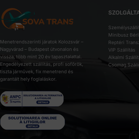
SZOLGÁLT
Személyszállí
Minibusz Bér
Menetrendszerinti járatok Kolozsvár –
Reptéri Trans
Nagyvárad – Budapest útvonalon és
VIP Szállítás
vissza, több mint 20 év tapasztalattal.
Alkalmi Szállí
Engedélyezett szállítás, profi sofőrök,
Csomag Szállí
tiszta járművek, fix menetrend és
garantált hely foglaláskor.