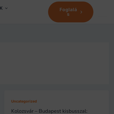
K
Foglalá
HU
s
Uncategorized
Kolozsvár – Budapest kisbusszal: