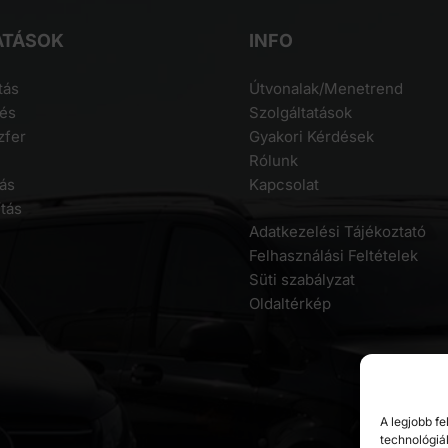
ATÁSOK
INFO
tás
Útvonalak/Menetrend
lés
Szolgáltatások
zfer
Gyakori Kérdések
Rólunk
tás
Kapcsolat
tás
Adatkezelési Tájékoztató
Felhasználási Feltételek
Süti szabályzat
Oldaltérkép
A legjobb f
technológiá