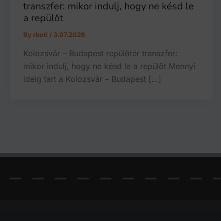
transzfer: mikor indulj, hogy ne késd le
a repülőt
By
rboti
/
3.07.2026
Kolozsvár – Budapest repülőtér transzfer:
mikor indulj, hogy ne késd le a repülőt Mennyi
ideig tart a Kolozsvár – Budapest […]